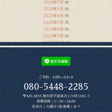
2024年7月
(1)
2024年4月
(1)
2023年9月
(1)
2023年7月
(1)
2023年4月
(1)
2023年3月
(1)
2022年10月
(1)
2022年8月
(1)
2022年7月
(1)
2022年4月
(2)
2022年1月
(1)
2021年10月
(1)
ご予約・お問い合わせ
2021年7月
(1)
080-5448-2285
2021年4月
(1)
2021年2月
〒320-0855 栃木県宇都宮市上欠町1103-5
(1)
営業時間：17:30～24:00
2021年1月
(1)
定休日：火曜日 | 駐車場：あり
2020年11月
(1)