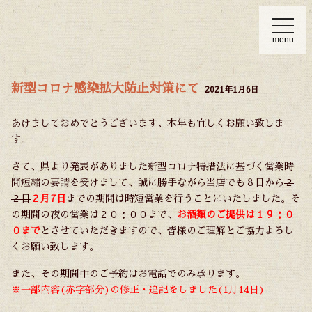
t
o
menu
g
g
l
e
n
新型コロナ感染拡大防止対策にて
2021年1月6日
a
v
i
あけましておめでとうございます、本年も宜しくお願い致しま
g
a
す。
t
i
さて、県より発表がありました新型コロナ特措法に基づく営業時
o
n
間短縮の要請を受けまして、誠に勝手ながら当店でも８日から
２
２日
２月7日
までの期間は時短営業を行うことにいたしました。そ
の期間の夜の営業は２０：００まで、
お酒類のご提供は１９：０
０まで
とさせていただきますので、皆様のご理解とご協力よろし
くお願い致します。
また、その期間中のご予約はお電話でのみ承ります。
※一部内容(赤字部分)の修正・追記をしました(1月14日)